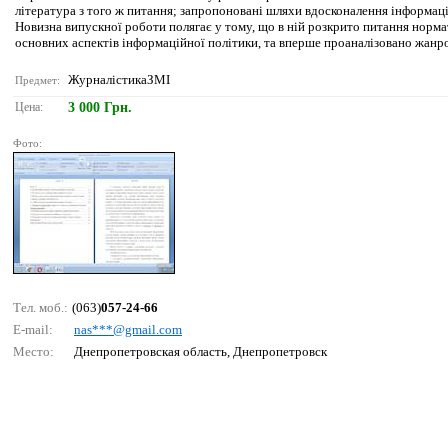
література з того ж питання; запропоновані шляхи вдосконалення інформаці
Новизна випускної роботи полягає у тому, що в ній розкрито питання норм
основних аспектів інформаційної політики, та вперше проаналізовано жанров
ЖурналістикаЗМІ
Предмет:
Цена:
3 000 Грн.
Фото:
Тел. моб.:
(063)
057-24-66
E-mail:
nаs***@gmаil.соm
Место:
Днепропетровская область, Днепропетровск