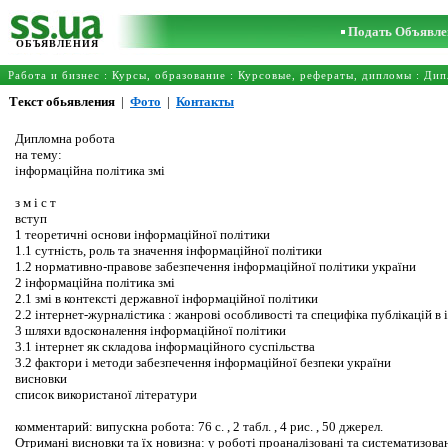
Подать Объявле
ОБЪЯВЛЕНИЯ
Работа и бизнес
:
Курсы, образование
:
Курсовые, рефераты, дипломы
:
Дип
Текст обьявления
|
Фото
|
Контакты
Дипломна робота
на тему:
інформаційна політика змі
з м і с т
вступ
1 теоретичні основи інформаційної політики
1.1 сутність, роль та значення інформаційної політики
1.2 нормативно-правове забезпечення інформаційної політики україни
2 інформаційна політика змі
2.1 змі в контексті державної інформаційної політики
2.2 інтернет-журналістика : жанрові особливості та специфіка публікацій в
3 шляхи вдосконалення інформаційної політики
3.1 інтернет як складова інформаційного суспільства
3.2 фактори і методи забезпечення інформаційної безпеки україни
висновки
список використаної літератури
комментарий: випускна робота: 76 с. , 2 табл. , 4 рис. , 50 джерел.
Отримані висновки та їх новизна: у роботі проаналізовані та систематизов