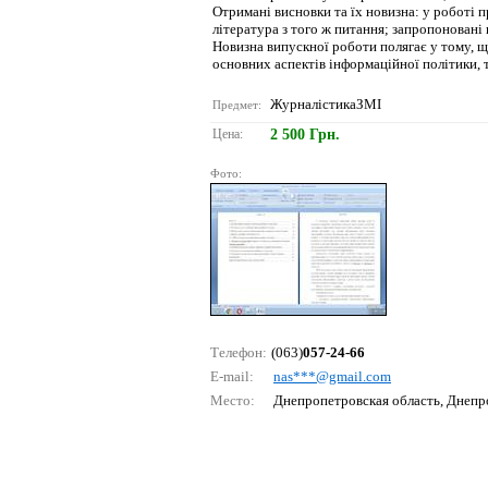
Отримані висновки та їх новизна: у роботі 
література з того ж питання; запропоновані
Новизна випускної роботи полягає у тому, 
основних аспектів інформаційної політики, 
ЖурналістикаЗМІ
Предмет:
Цена:
2 500 Грн.
Фото:
Телефон:
(063)
057-24-66
E-mail:
nаs***@gmаil.соm
Место:
Днепропетровская область, Днепр