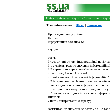
ОБЪЯВЛЕНИЯ
Работа и бизнес
:
Курсы, образование
:
Курс
Текст обьявления
|
Фото
|
Контакты
Продам дипломну роботу.
На тему:
інформаційна політика змі
з м і с т
вступ
1 теоретичні основи інформаційної політики
1.1 сутність, роль та значення інформаційної
1.2 нормативно-правове забезпечення інфор
2 інформаційна політика змі
2.1 змі в контексті державної інформаційної
2.2 інтернет-журналістика : жанрові особлив
3 шляхи вдосконалення інформаційної політ
3.1 інтернет як складова інформаційного сус
3.2 фактори і методи забезпечення інформац
Висновки . .
Список використаної літератури.
комментарий: випускна робота: 76 с. , 2 табл. 