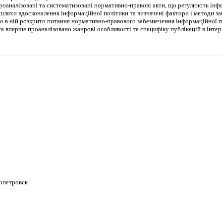
проаналізовані та систематизовані нормативно-правові акти, що регулюють інф
 шляхи вдосконалення інформаційної політики та визначені фактори і методи з
що в ній розкрито питання нормативно-правового забезпечення інформаційної 
та вперше проаналізовано жанрові особливості та специфіку публікацій в інтер
опетровск