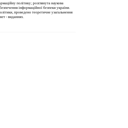
ормаційну політику; розглянута наукова
абезпечення інформаційної безпеки україни.
політики, проведено теоретичне узагальнення
нет - виданнях.