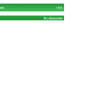
ний
UKR
Все объявления