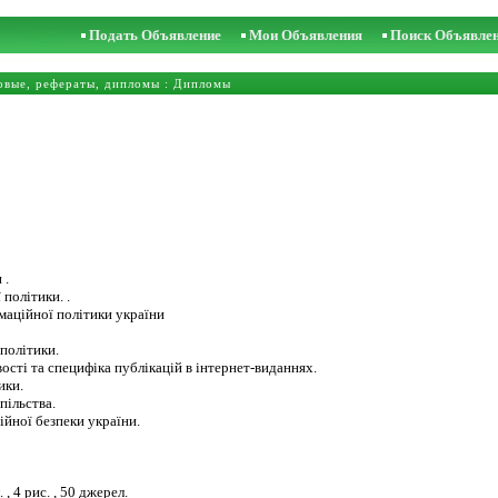
Подать Объявление
Мои Объявления
Поиск Объявле
овые, рефераты, дипломы
:
Дипломы
 .
 політики. .
маційної політики україни
 політики.
ості та специфіка публікацій в інтернет-виданнях.
ики.
пільства.
ійної безпеки україни.
, 4 рис. , 50 джерел.