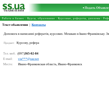
Подать Объявле
ОБЪЯВЛЕНИЯ
Работа и бизнес
:
Курсы, образование
:
Курсовые, рефераты, дипломы
:
Реф
Текст обьявления
|
Контакты
Допомога в написанні рефератів, курсових. Мешкаю в Івано-Франківську. Зв
Курсову, рефера
Предмет:
Тел. моб.:
(097)
365-02-84
E-mail:
viк***@uкr.nеt
Место:
Ивано-Франковская область, Ивано-Франковск