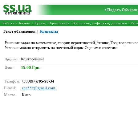
Подать Объявле
ОБЪЯВЛЕНИЯ
Работа и бизнес
:
Курсы, образование
:
Курсовые, рефераты, дипломы
:
Реш
Текст обьявления
|
Контакты
Решение задач по математике, теории вероятностей, физике, Тоэ, теоретиче
Условие можно отправить на почтовый ящик. Оценим и ответим.
Контрольные
Предмет:
Цена:
15.00 Грн.
Телефон:
+380(97)
705-90-34
E-mail:
zса***@gmаil.соm
Место:
Киев