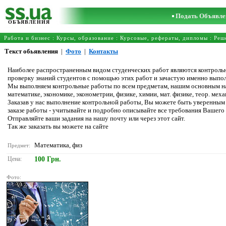
Подать Объявле
ОБЪЯВЛЕНИЯ
Работа и бизнес
:
Курсы, образование
:
Курсовые, рефераты, дипломы
:
Реш
Текст обьявления
|
Фото
|
Контакты
Наиболее распространенным видом студенческих работ являются контрольны
проверку знаний студентов с помощью этих работ и зачастую именно выпо
Мы выполняем контрольные работы по всем предметам, нашим основным н
математике, экономике, эконометрии, физике, химии, мат. физике, теор. мех
Заказав у нас выполнение контрольной работы, Вы можете быть уверенным в
заказе работы - учитывайте и подробно описывайте все требования Вашего
Отправляйте ваши задания на нашу почту или через этот сайт.
Так же заказать вы можете на сайте
Математика, физ
Предмет:
Цена:
100 Грн.
Фото: