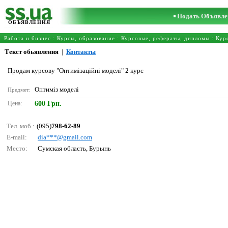
Подать Объявле
ОБЪЯВЛЕНИЯ
Работа и бизнес
:
Курсы, образование
:
Курсовые, рефераты, дипломы
:
Кур
Текст обьявления
|
Контакты
Продам курсову "Оптимізаційні моделі" 2 курс
Оптиміз моделі
Предмет:
Цена:
600 Грн.
Тел. моб.:
(095)
798-62-89
E-mail:
diа***@gmаil.соm
Место:
Сумская область, Бурынь