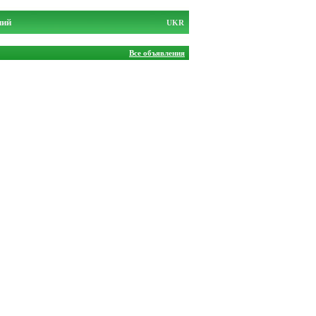
ний
UKR
Все объявления