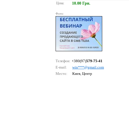
Цена:
10.00 Грн.
Фото:
Телефон:
+380(97)
579-75-41
E-mail:
win***@gmаil.соm
Место:
Киев, Центр