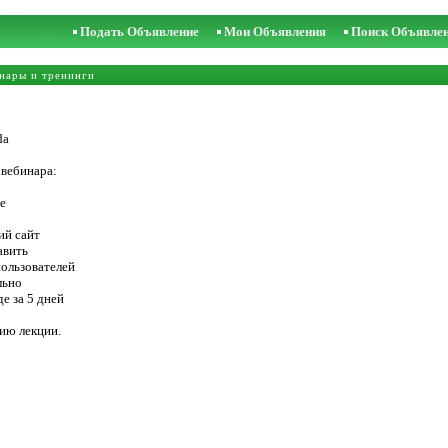
Подать Объявление
Мои Объявления
Поиск Объявле
нары и тренинги
da
 вебинара:
e
ий сайт
авить
пользователей
льно
е за 5 дней
ию лекции.