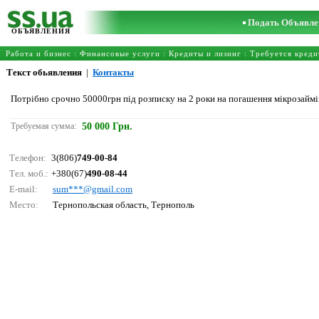
Подать Объявле
ОБЪЯВЛЕНИЯ
Работа и бизнес
:
Финансовые услуги
:
Кредиты и лизинг
:
Требуется креди
Текст обьявления
|
Контакты
Потрібно срочно 50000грн під розписку на 2 роки на погашення мікрозаймі
Требуемая сумма:
50 000 Грн.
Телефон:
3(806)
749-00-84
Тел. моб.:
+380(67)
490-08-44
E-mail:
sum***@gmаil.соm
Место:
Тернопольская область, Тернополь