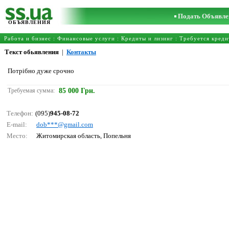
Подать Объявле
ОБЪЯВЛЕНИЯ
Работа и бизнес
:
Финансовые услуги
:
Кредиты и лизинг
:
Требуется креди
Текст обьявления
|
Контакты
Потрібно дуже срочно
Требуемая сумма:
85 000 Грн.
Телефон:
(095)
945-08-72
E-mail:
dоb***@gmаil.соm
Место:
Житомирская область, Попельня