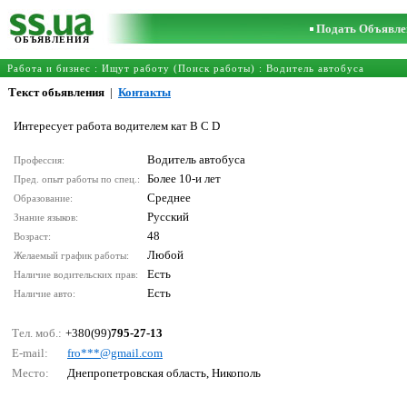
Подать Объявле
ОБЪЯВЛЕНИЯ
Работа и бизнес
:
Ищут работу (Поиск работы)
:
Водитель автобуса
Текст обьявления
|
Контакты
Интересует работа водителем кат B C D
Водитель автобуса
Профессия:
Более 10-и лет
Пред. опыт работы по спец.:
Среднее
Образование:
Русский
Знание языков:
48
Возраст:
Любой
Желаемый график работы:
Есть
Наличие водительских прав:
Есть
Наличие авто:
Тел. моб.:
+380(99)
795-27-13
E-mail:
frо***@gmаil.соm
Место:
Днепропетровская область, Никополь