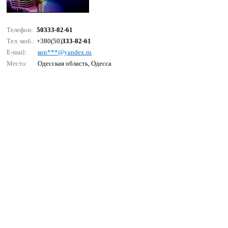
Телефон:
50333-82-61
Тел. моб.:
+380(50)
333-82-61
E-mail:
коn***@yаndех.ru
Место:
Одесская область, Одесса