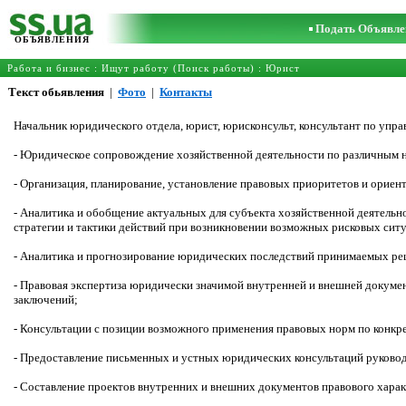
Подать Объявле
ОБЪЯВЛЕНИЯ
Работа и бизнес
:
Ищут работу (Поиск работы)
:
Юрист
Текст обьявления
|
Фото
|
Контакты
Начальник юридического отдела, юрист, юрисконсульт, консультант по упр
- Юридическое сопровождение хозяйственной деятельности по различным н
- Организация, планирование, установление правовых приоритетов и ориен
- Аналитика и обобщение актуальных для субъекта хозяйственной деятельн
стратегии и тактики действий при возникновении возможных рисковых сит
- Аналитика и прогнозирование юридических последствий принимаемых ре
- Правовая экспертиза юридически значимой внутренней и внешней докум
заключений;
- Консультации с позиции возможного применения правовых норм по конкре
- Предоставление письменных и устных юридических консультаций руковод
- Составление проектов внутренних и внешних документов правового характера