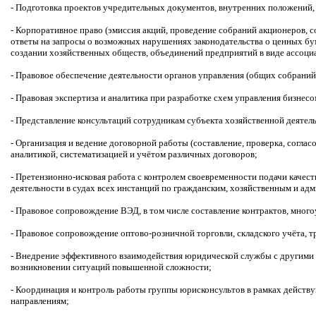
- Подготовка проектов учредительных документов, внутренних положений, ин
- Корпоративное право (эмиссия акций, проведение собраний акционеров, 
ответы на запросы о возможных нарушениях законодательства о ценных бум
создании хозяйственных обществ, объединений предприятий в виде ассоциаци
- Правовое обеспечение деятельности органов управления (общих собраний
- Правовая экспертиза и аналитика при разработке схем управления бизне
- Представление консультаций сотрудникам субъекта хозяйственной деятел
- Организация и ведение договорной работы (составление, проверка, согласов
аналитикой, систематизацией и учётом различных договоров;
- Претензионно-исковая работа с контролем своевременности подачи качес
деятельности в судах всех инстанций по гражданским, хозяйственным и ад
- Правовое сопровождение ВЭД, в том числе составление контрактов, мног
- Правовое сопровождение оптово-розничной торговли, складского учёта, т
- Внедрение эффективного взаимодействия юридической службы с другими 
возникновении ситуаций повышенной сложности;
- Координация и контроль работы группы юрисконсультов в рамках действ
направлениям;