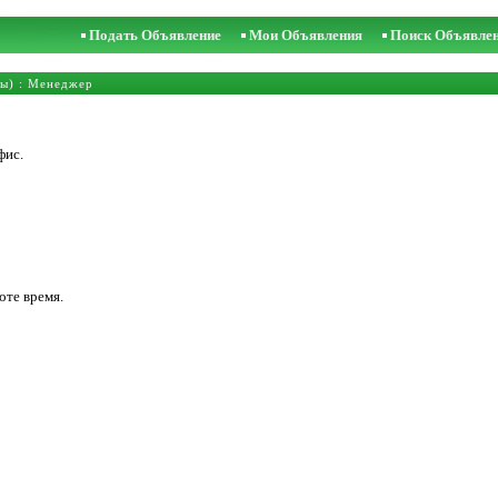
Подать Объявление
Мои Объявления
Поиск Объявле
ы)
:
Менеджер
фис.
оте время.