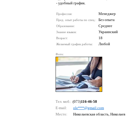
- удобный график.
Менеджер
Профессия:
Без опыта
Пред. опыт работы по спец.:
Среднее
Образование:
Украинский
Знание языков:
18
Возраст:
Любой
Желаемый график работы:
Фото:
Тел. моб.:
(073)
116-46-58
E-mail:
оlе***@gmаil.соm
Место:
Николаевская область, Николаев