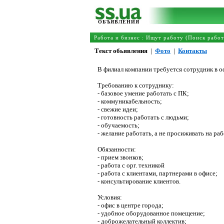
ОБЪЯВЛЕНИЯ
Работа и бизнес
:
Ищут работу (Поиск работ
Текст обьявления
|
Фото
|
Контакты
В филиал компании требуется сотрудник в о
Требованию к сотруднику:
- базовое умение работать с ПК;
- коммуникабельность;
- свежие идеи;
- готовность работать с людьми;
- обучаемость;
- желание работать, а не просиживать на раб
Обязанности:
- прием звонков;
- работа с орг. техникой
- работа с клиентами, партнерами в офисе;
- консультирование клиентов.
Условия:
- офис в центре города;
- удобное оборудованное помещение;
- доброжелательный коллектив;