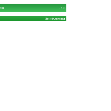
ний
UKR
Все объявления