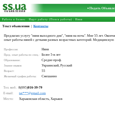
Подать Объявле
ОБЪЯВЛЕНИЯ
Работа и бизнес
:
Ищут работу (Поиск работы)
:
Няня
Текст обьявления
|
Контакты
Предлагаю услугу "няня выходного дня", "няня на ночь". Мне 55 лет. Окон
опыт работы няней с детками разных возрастных категорий. Медицинскую
Няня
Профессия:
Более 5-и лет
Пред. опыт работы по спец.:
Средне-проф.
Образование:
Украинский, Русский
Знание языков:
55
Возраст:
Смешанно
Желаемый график работы:
Тел. моб.:
8(095)
016-39-79
E-mail:
tаt***@gmаil.соm
Место:
Харьковская область, Харьков