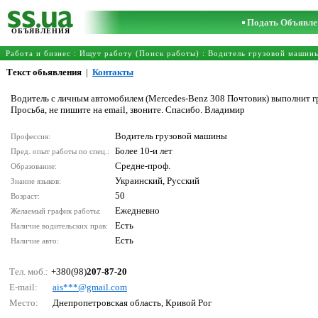
Подать Объявле
ОБЪЯВЛЕНИЯ
Работа и бизнес
:
Ищут работу (Поиск работы)
:
Водитель грузовой машин
Текст обьявления
|
Контакты
Водитель с личным автомобилем (Mercedes-Benz 308 Почтовик) выполнит гру
Просьба, не пишите на email, звоните. Спасибо. Владимир
Водитель грузовой машины
Профессия:
Более 10-и лет
Пред. опыт работы по спец.:
Средне-проф.
Образование:
Украинский, Русский
Знание языков:
50
Возраст:
Ежедневно
Желаемый график работы:
Есть
Наличие водительских прав:
Есть
Наличие авто:
Тел. моб.:
+380(98)
207-87-20
E-mail:
аis***@gmаil.соm
Место:
Днепропетровская область, Кривой Рог