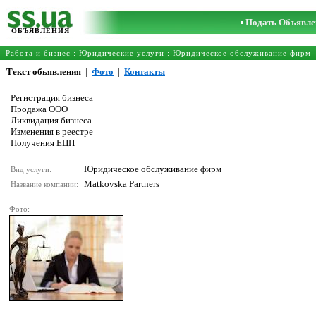
Подать Объявле
ОБЪЯВЛЕНИЯ
Работа и бизнес
:
Юридические услуги
:
Юридическое обслуживание фирм
Текст обьявления
|
Фото
|
Контакты
Регистрация бизнеса
Продажа ООО
Ликвидация бизнеса
Изменения в реестре
Получения ЕЦП
Юридическое обслуживание фирм
Вид услуги:
Matkovska Partners
Название компании:
Фото: