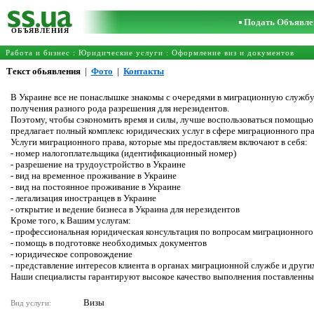
Подать Объявле
ОБЪЯВЛЕНИЯ
Работа и бизнес
:
Юридические услуги
:
Оформление виз и документов
Текст обьявления
|
Фото
|
Контакты
В Украине все не понаслышке знакомы с очередями в миграционную службу
получения разного рода разрешения для нерезидентов.
Поэтому, чтобы сэкономить время и силы, лучше воспользоваться помощь
предлагает полный комплекс юридических услуг в сфере миграционного пр
Услуги миграционного права, которые мы предоставляем включают в себя:
- номер налогоплательщика (идентификационный номер)
- разрешение на трудоустройство в Украине
- вид на временное проживание в Украине
- вид на постоянное проживание в Украине
- легализация иностранцев в Украине
- открытие и ведение бизнеса в Украина для нерезидентов
Кроме того, к Вашим услугам:
- профессиональная юридическая консультация по вопросам миграционного
- помощь в подготовке необходимых документов
- юридическое сопровождение
- представление интересов клиента в органах миграционной службе и друг
Наши специалисты гарантируют высокое качество выполнения поставленны
Визы
Вид услуги: