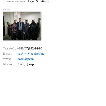
Legal Solutions
Название компании:
Фото:
Тел. моб.:
+380(67)
102-16-06
E-mail:
vаs***@lеgаlsоl.biz
WWW:
посмотреть
Место:
Киев, Центр