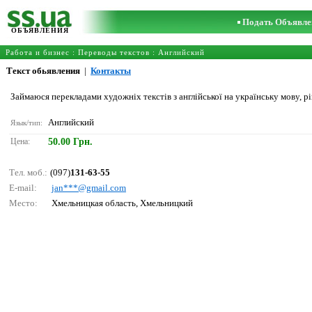
Подать Объявле
ОБЪЯВЛЕНИЯ
Работа и бизнес
:
Переводы текстов
:
Английский
Текст обьявления
|
Контакты
Займаюся перекладами художніх текстів з англійської на українську мову, р
Английский
Язык/тип:
Цена:
50.00 Грн.
Тел. моб.:
(097)
131-63-55
E-mail:
jаn***@gmаil.соm
Место:
Хмельницкая область, Хмельницкий