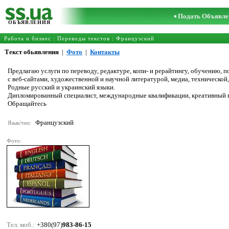
Подать Объявле
ОБЪЯВЛЕНИЯ
Работа и бизнес
:
Переводы текстов
:
Французский
Текст обьявления
|
Фото
|
Контакты
Предлагаю услуги по переводу, редактуре, копи- и рерайтингу, обучению, 
с веб-сайтами, художественной и научной литературой, медиа, техническо
Родные русский и украинский языки.
Дипломированный специалист, международные квалификации, креативный п
Обращайтесь
Французский
Язык/тип:
Фото:
Тел. моб.:
+380(97)
983-86-15