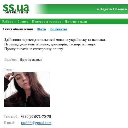
Подать Объявле
ОБЪЯВЛЕНИЯ
Работа и бизнес
:
Переводы текстов
:
Другие языки
Текст обьявления
|
Фото
|
Контакты
Здійснюю переклад з польської мови на українську та навпаки.
Переклад документів, меню, договорів, паспортів, тощо.
Прошу писати на електронну пошту.
Другие языки
Язык/тип:
Фото:
Тел. моб.:
+380(97)
071-75-78
E-mail:
tка***@gmаil.соm