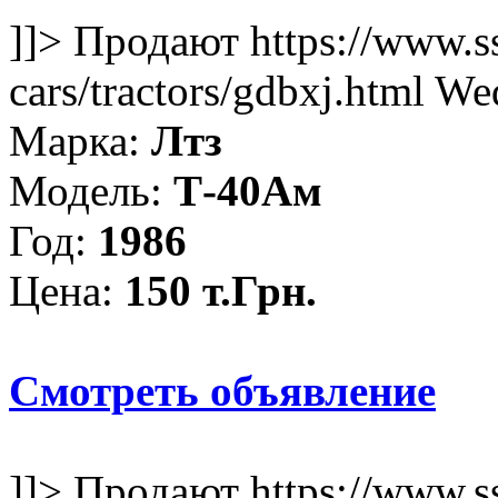
]]>
Продают
https://www.s
cars/tractors/gdbxj.html
Wed
Марка:
Лтз
Модель:
Т-40Ам
Год:
1986
Цена:
150 т.Грн.
Смотреть объявление
]]>
Продают
https://www.s