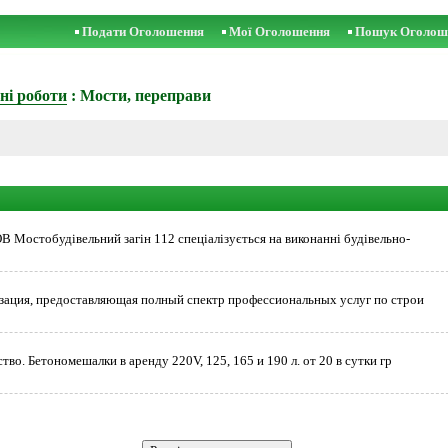
Подати Оголошення
Мої Оголошення
Пошук Оголош
ні роботи
: Мости, переправи
 Мостобудівельний загін 112 спеціалізується на виконанні будівельно-
изация, предоставляющая полный спектр профессиональных услуг по строи
во. Бетономешалки в аренду 220V, 125, 165 и 190 л. от 20 в сутки гр