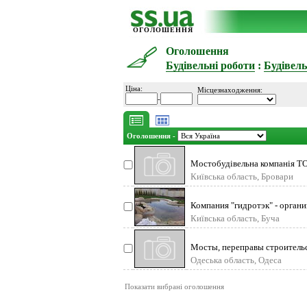
ОГОЛОШЕННЯ
Оголошення
Будівельні роботи
:
Будівель
Ціна:
Місцезнаходження:
-
Оголошення -
Мостобудівельна компанія ТОВ
Київська область, Бровари
Компания "гидротэк" - орган
Київська область, Буча
Мосты, переправы строительст
Одеська область, Одеса
Показати вибрані оголошення