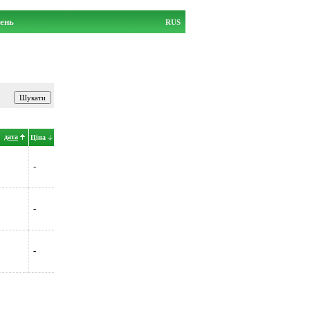
ень
RUS
дата
Ціна
-
-
-