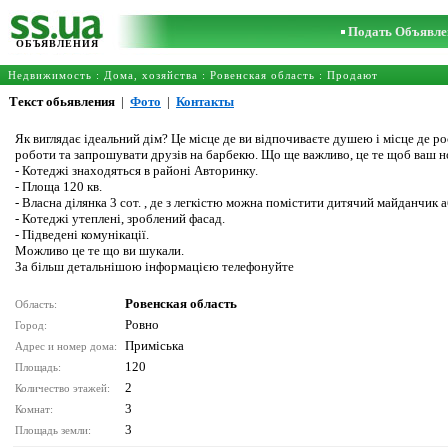
Подать Объявле
ОБЪЯВЛЕНИЯ
Недвижимость
:
Дома, хозяйства
:
Ровенская область
: Продают
Текст обьявления
|
Фото
|
Контакты
Як виглядає ідеальний дім? Це місце де ви відпочиваєте душею і місце де ро
роботи та запрошувати друзів на барбекю. Що ще важливо, це те щоб ваш но
- Котеджі знаходяться в районі Авторинку.
- Площа 120 кв.
- Власна ділянка 3 сот. , де з легкістю можна помістити дитячий майданчик 
- Котеджі утеплені, зроблений фасад.
- Підведені комунікації.
Можливо це те що ви шукали.
За більш детальнішою інформацією телефонуйте
Ровенская область
Область:
Ровно
Город:
Приміська
Адрес и номер дома:
120
Площадь:
2
Количество этажей:
3
Комнат:
3
Площадь земли: