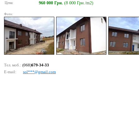
Цена:
960 000 Грн.
(8 000 Грн./m2)
Фото:
Тел. моб.:
(068)
679-34-33
E-mail:
sоl***@gmаil.соm