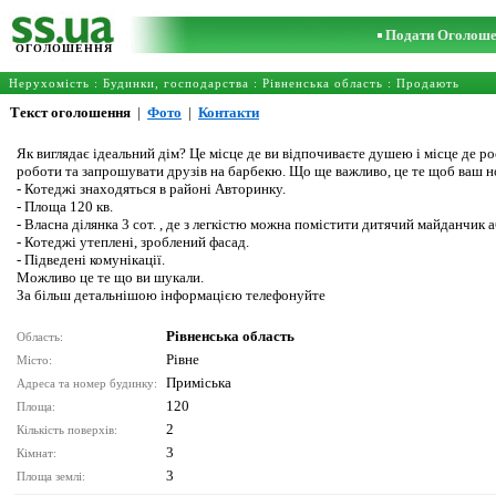
Подати Оголош
ОГОЛОШЕННЯ
Нерухомість
:
Будинки, господарства
:
Рівненська область
: Продають
Текст оголошення
|
Фото
|
Контакти
Як виглядає ідеальний дім? Це місце де ви відпочиваєте душею і місце де ро
роботи та запрошувати друзів на барбекю. Що ще важливо, це те щоб ваш но
- Котеджі знаходяться в районі Авторинку.
- Площа 120 кв.
- Власна ділянка 3 сот. , де з легкістю можна помістити дитячий майданчик 
- Котеджі утеплені, зроблений фасад.
- Підведені комунікації.
Можливо це те що ви шукали.
За більш детальнішою інформацією телефонуйте
Рівненська область
Область:
Рівне
Місто:
Приміська
Адреса та номер будинку:
120
Площа:
2
Кількість поверхів:
3
Кімнат:
3
Площа землі: