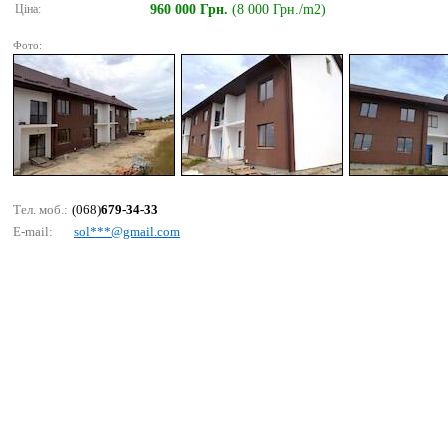
Ціна:
960 000 Грн.
(8 000 Грн./m2)
Фото:
Тел. моб.:
(068)
679-34-33
E-mail:
sоl***@gmаil.соm