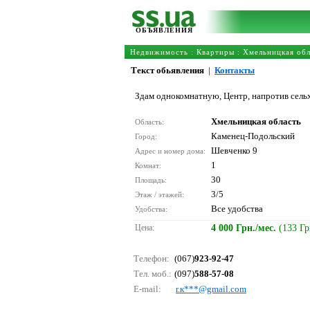
ОБЪЯВЛЕНИЯ
Недвижимость
:
Квартиры
:
Хмельницкая обл
Текст обьявления
|
Контакты
Здам однокомнатную, Центр, напротив сель
Хмельницкая область
Область:
Каменец-Подольский
Город:
Шевченко 9
Адрес и номер дома:
1
Комнат:
30
Площадь:
3/5
Этаж / этажей:
Все удобства
Удобства:
Цена:
4 000 Грн./мес.
(133 Гр
Телефон:
(067)
923-92-47
Тел. моб.:
(097)
588-57-08
E-mail:
r.к***@gmаil.соm