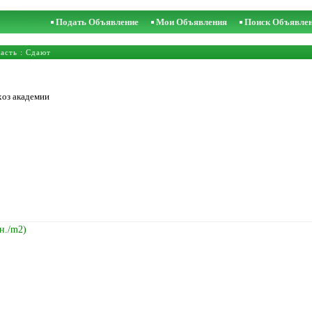
Подать Объявление
Мои Объявления
Поиск Объявле
асть
: Сдают
хоз академии
н./m2)