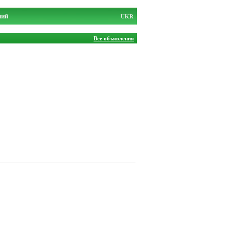
ний
UKR
Все объявления