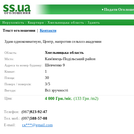
Подати Оголош
ОГОЛОШЕННЯ
Нерухомість
:
Квартири
:
Хмельницька область
: Здають
Текст оголошення
|
Контакти
Здам однокомнатную, Центр, напротив сельхоз академии
Хмельницька область
Область:
Кам'янець-Подільський район
Місто:
Шевченко 9
Адреса та номер будинку:
1
Кімнат:
30
Площа:
3/5
Поверх / поверхів:
Всі зручності
Вигоди:
Ціна:
4 000 Грн./міс.
(133 Грн./m2)
Телефон:
(067)
923-92-47
Тел. моб.:
(097)
588-57-08
E-mail:
r.к***@gmаil.соm