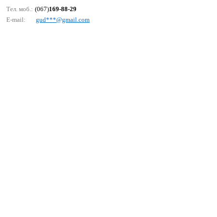
Тел. моб.:
(067)
169-88-29
E-mail:
gud***@gmаil.соm