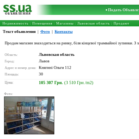
Подать Объявле
ОБЪЯВЛЕНИЯ
Недвижимость
:
Помещения
:
Магазины
:
Львовская область
: Продают
Текст обьявления
|
Фото
|
Контакты
Продам магазин знаходиться на ринку, біля кінцевої трамвайної зупинки. З
Львовская область
Область:
Львов
Город:
Княгині Ольги 112
Адрес и номер дома:
30
Площадь:
Цена:
105 307 Грн.
(3 510 Грн./m2)
Фото: