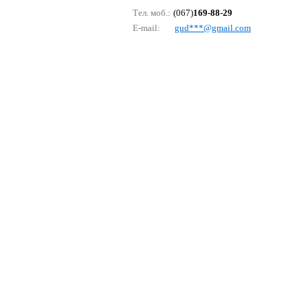
Тел. моб.:
(067)
169-88-29
E-mail:
gud***@gmаil.соm