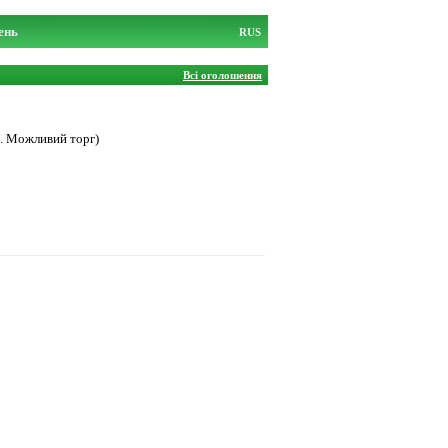
ень
RUS
Всі оголошення
и. Можливий торг)