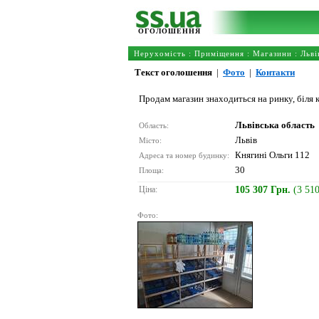
ОГОЛОШЕННЯ
Нерухомість
:
Приміщення
:
Магазини
:
Льві
Текст оголошення
|
Фото
|
Контакти
Продам магазин знаходиться на ринку, біля 
Львівська область
Область:
Львів
Місто:
Княгині Ольги 112
Адреса та номер будинку:
30
Площа:
Ціна:
105 307 Грн.
(3 51
Фото: