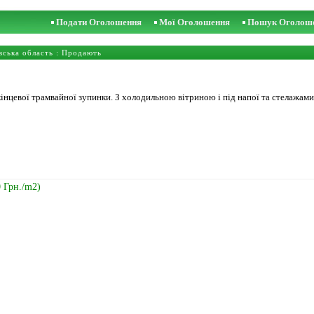
Подати Оголошення
Мої Оголошення
Пошук Оголош
вська область
: Продають
кінцевої трамвайної зупинки. З холодильною вітриною і під напої та стелажам
0 Грн./m2)