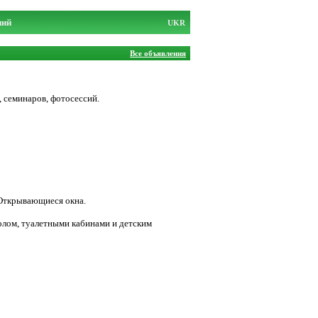
ний
UKR
Все объявления
, семинаров, фотосессий.
 Открывающиеся окна.
толом, туалетными кабинами и детским