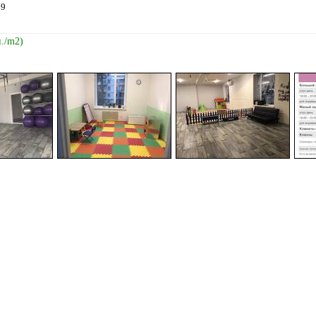
 9
н./m2)