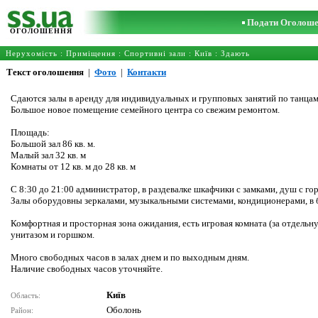
Подати Оголош
ОГОЛОШЕННЯ
Нерухомість
:
Приміщення
:
Спортивні зали
:
Київ
: Здають
Текст оголошення
|
Фото
|
Контакти
Сдаются залы в аренду для индивидуальных и групповых занятий по танцам, 
Большое новое помещение семейного центра со свежим ремонтом.
Площадь:
Большой зал 86 кв. м.
Малый зал 32 кв. м
Комнаты от 12 кв. м до 28 кв. м
С 8:30 до 21:00 администратор, в раздевалке шкафчики с замками, душ с гор
Залы оборудовны зеркалами, музыкальными системами, кондиционерами, в 
Комфортная и просторная зона ожидания, есть игровая комната (за отдельн
унитазом и горшком.
Много свободных часов в залах днем и по выходным дням.
Наличие свободных часов уточняйте.
Київ
Область:
Оболонь
Район: