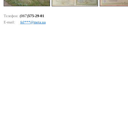
Телефон:
(067)
575-29-01
E-mail:
fеl***@mеtа.uа