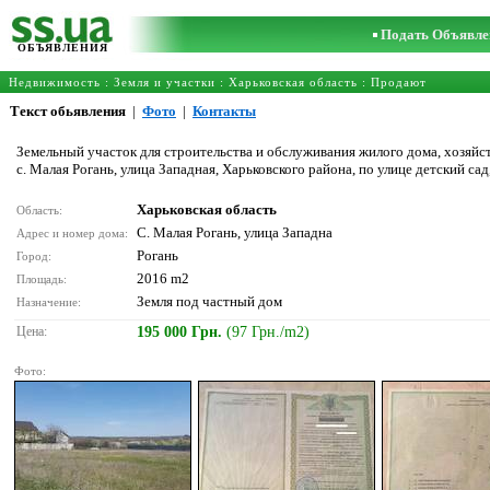
Подать Объявле
ОБЪЯВЛЕНИЯ
Недвижимость
:
Земля и участки
:
Харьковская область
: Продают
Текст обьявления
|
Фото
|
Контакты
Земельный участок для строительства и обслуживания жилого дома, хозяйс
с. Малая Рогань, улица Западная, Харьковского района, по улице детский сад,
Харьковская область
Область:
С. Малая Рогань, улица Западна
Адрес и номер дома:
Рогань
Город:
2016 m2
Площадь:
Земля под частный дом
Назначение:
Цена:
195 000 Грн.
(97 Грн./m2)
Фото: