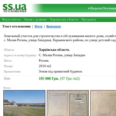
Подати Оголош
ОГОЛОШЕННЯ
Нерухомість
:
Земля і ділянки
:
Харківська область
: Продають
Текст оголошення
|
Фото
|
Контакти
Земельный участок для строительства и обслуживания жилого дома, хозяйс
с. Малая Рогань, улица Западная, Харьковского района, по улице детский сад,
Харківська область
Область:
С. Малая Рогань, улица Западна
Адреса та номер будинку:
Рогань
Місто:
2016 m2
Площа:
Земля під приватний будинок
Призначення:
Ціна:
195 000 Грн.
(97 Грн./m2)
Фото: