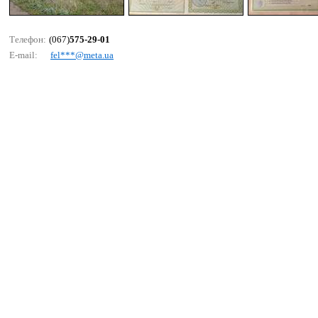
Телефон:
(067)
575-29-01
E-mail:
fеl***@mеtа.uа