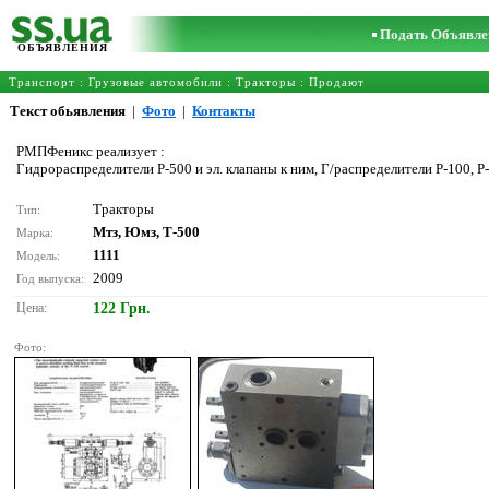
Подать Объявле
ОБЪЯВЛЕНИЯ
Транспорт
:
Грузовые автомобили
:
Тракторы
: Продают
Текст обьявления
|
Фото
|
Контакты
РМПФеникс реализует :
Гидрораспределители Р-500 и эл. клапаны к ним, Г/распределители Р-100, Р
Тракторы
Тип:
Мтз, Юмз, Т-500
Марка:
1111
Модель:
2009
Год выпуска:
Цена:
122 Грн.
Фото: