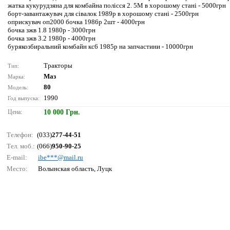
жатка кукурудзяна для комбайна полісся 2. 5М в хорошому стані - 5000грн
борт-завантажувач для сівалок 1989р в хорошому стані - 2500грн
оприскувач оп2000 бочка 1986р 2шт - 4000грн
бочка зжв 1.8 1980р - 3000грн
бочка зжв 3.2 1980р - 4000грн
бурякозбиральний комбайн кс6 1985р на запчастини - 10000грн
Тракторы
Тип:
Маз
Марка:
80
Модель:
1990
Год выпуска:
Цена:
10 000 Грн.
Телефон:
(033)
277-44-51
Тел. моб.:
(066)
950-90-25
E-mail:
ibе***@mаil.ru
Место:
Волынская область, Луцк