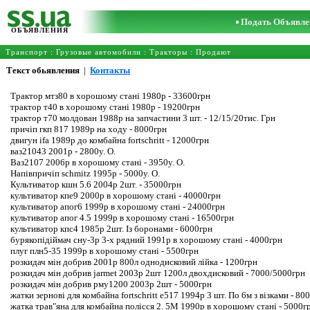
Подать Объявле
ОБЪЯВЛЕНИЯ
Транспорт
:
Грузовые автомобили
:
Тракторы
: Продают
Текст обьявления
|
Контакты
Трактор мтз80 в хорошому стані 1980р - 33600грн
трактор т40 в хорошому стані 1980р - 19200грн
трактор т70 молдован 1988р на запчастини 3 шт. - 12/15/20тис. Грн
причіп гкп 817 1989р на ходу - 8000грн
двигун ifa 1989р до комбайна fortschritt - 12000грн
ваз21043 2001р - 2800у. О.
Ваз2107 2006р в хорошому стані - 3950у. О.
Напівпричіп schmitz 1995р - 5000у. О.
Культиватор кшн 5.6 2004р 2шт. - 35000грн
культиватор кпе9 2000р в хорошому стані - 40000грн
культиватор апог6 1999р в хорошому стані - 24000грн
культиватор апог 4.5 1999р в хорошому стані - 16500грн
культиватор кпс4 1985р 2шт. Із боронами - 6000грн
бурякопідіймач сну-3р 3-х рядний 1991р в хорошому стані - 4000грн
плуг плн5-35 1999р в хорошому стані - 5500грн
розкидач мін добрив 2001р 800л однодисковий лійка - 1200грн
розкидач мін добрив jarmet 2003р 2шт 1200л двохдисковий - 7000/5000грн
розкидач мін добрив рму1200 2003р 2шт - 5000грн
жатки зернові для комбайна fortschritt е517 1994р 3 шт. По 6м з візками - 80
жатка трав"яна для комбайна полісся 2. 5М 1990р в хорошому стані - 5000г