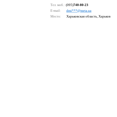
Тел. моб.:
(095)
740-80-23
E-mail:
dmi***@mеtа.uа
Место:
Харьковская область, Харьков