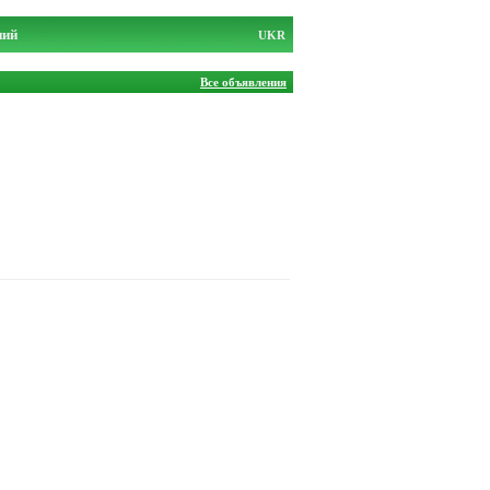
ний
UKR
Все объявления