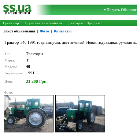
Подать Объявле
ОБЪЯВЛЕНИЯ
Транспорт
:
Грузовые автомобили
:
Тракторы
: Продают
Текст обьявления
|
Фото
|
Контакты
Трактор Т40 1991 года выпуска, цвет зеленый. Новая гидравлика, рулевая к
Тракторы
Тип:
T
Марка:
40
Модель:
1991
Год выпуска:
Цена:
23 200 Грн.
Фото: