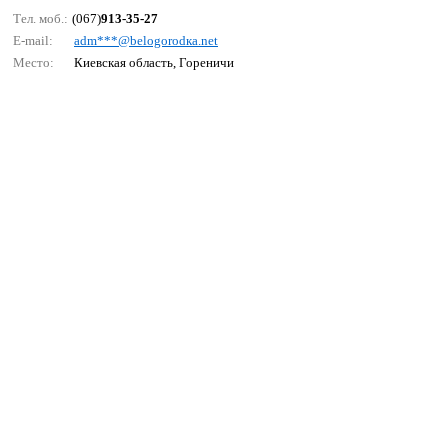
Тел. моб.:
(067)
913-35-27
E-mail:
аdm***@bеlоgоrоdка.nеt
Место:
Киевская область, Гореничи