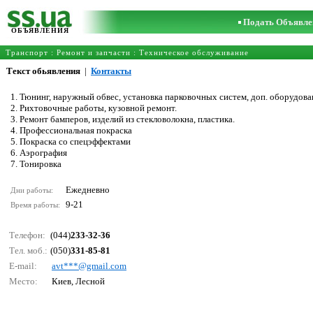
Подать Объявле
ОБЪЯВЛЕНИЯ
Транспорт
:
Ремонт и запчасти
:
Техническое обслуживание
Текст обьявления
|
Контакты
1. Тюнинг, наружный обвес, установка парковочных систем, доп. оборудова
2. Рихтовочные работы, кузовной ремонт.
3. Ремонт бамперов, изделий из стекловолокна, пластика.
4. Профессиональная покраска
5. Покраска со спецэффектами
6. Аэрография
7. Тонировка
Ежедневно
Дни работы:
9-21
Время работы:
Телефон:
(044)
233-32-36
Тел. моб.:
(050)
331-85-81
E-mail:
аvt***@gmаil.соm
Место:
Киев, Лесной