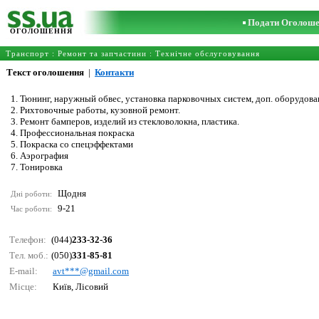
Подати Оголош
ОГОЛОШЕННЯ
Транспорт
:
Ремонт та запчастини
:
Технічне обслуговування
Текст оголошення
|
Контакти
1. Тюнинг, наружный обвес, установка парковочных систем, доп. оборудова
2. Рихтовочные работы, кузовной ремонт.
3. Ремонт бамперов, изделий из стекловолокна, пластика.
4. Профессиональная покраска
5. Покраска со спецэффектами
6. Аэрография
7. Тонировка
Щодня
Дні роботи:
9-21
Час роботи:
Телефон:
(044)
233-32-36
Тел. моб.:
(050)
331-85-81
E-mail:
аvt***@gmаil.соm
Місце:
Київ, Лісовий