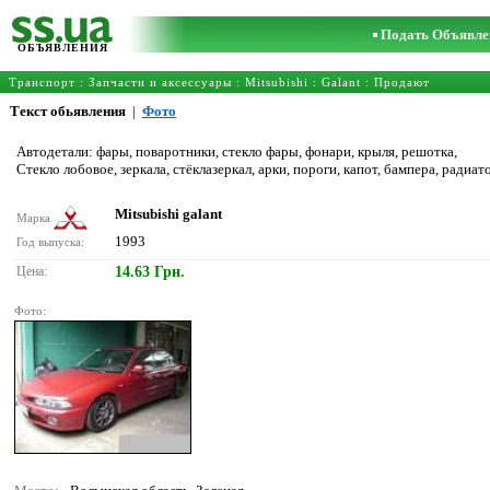
Подать Объявле
ОБЪЯВЛЕНИЯ
Транспорт
:
Запчасти и аксессуары
:
Mitsubishi
:
Galant
: Продают
Текст обьявления
|
Фото
Автодетали: фары, поваротники, стекло фары, фонари, крыля, решотка,
Стекло лобовое, зеркала, стёклазеркал, арки, пороги, капот, бампера, радиат
Mitsubishi galant
Марка
1993
Год выпуска:
Цена:
14.63 Грн.
Фото: