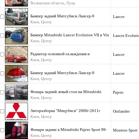
Mitsubishi Carisma. Привезена из
Волынская область, Луцк
Бампер задний Митсубиси Лансер-9
Lancer
Универсал 00-2007г бампер заводской ор
Киев, Центр
Бампер Mitsubishi Lancer Evolution VII и Viii
Lancer Evoluti
20-2005 г : Продам бампер
Киев, Центр
Радиатор основной охлаждения и
Lancer
кондиционера к Митсубиси Лансер 2007 г в
Киев, Центр
Бампер задний Митсубиси Лансер-9
Lancer
Универсал 00-2007г бампер заводской ор
Киев, Центр
Фонарь задний левый стоп на Mitsubishi
Pajero
Pajero Wagon 4. 2010 г Задний фон
Киев, Центр
Авторазборка "Мицубиси" 2000г-2011г
Outlander
Запчасти оригинал, б/у "Ланцер-9, -1
Киев, Центр
Фонари задние к Mitsubishi Pajero Sport 99-
Montero Sport
2008 г заводские Б/У оригинал
Киев, Центр