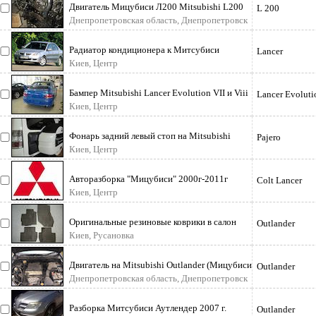
Двигатель Мицубиси Л200 Mitsubishi L200
L 200
2.5 дизель. 4D56
Днепропетровская область, Днепропетровск
Радиатор кондиционера к Митсубиси
Lancer
Лансер-9, 00-2007г оригинал заводской
Киев, Центр
Бампер Mitsubishi Lancer Evolution VII и Viii
Lancer Evoluti
0-2005 г : Продам бампер з
Киев, Центр
Фонарь задний левый стоп на Mitsubishi
Pajero
Pajero Wagon 4. 2010 г Задний фон
Киев, Центр
Авторазборка "Мицубиси" 2000г-2011г
Colt Lancer
Запчасти оригинал, б/у "Ланцер-9, -1
Киев, Центр
Оригинальные резиновые коврики в салон
Outlander
Mitsubishi Outlander / Мицубиси А
Киев, Русановка
Двигатель на Mitsubishi Outlander (Мицубиси
Outlander
Аутлендер), в идеальном сост
Днепропетровская область, Днепропетровск
Разборка Митсубиси Аутлендер 2007 г.
Outlander