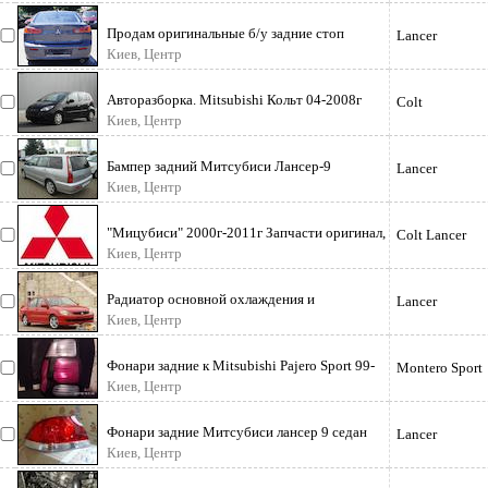
Продам оригинальные б/у задние стоп
Lancer
фонари в крышку багажника на Lancer
Киев, Центр
Авторазборка. Mitsubishi Кольт 04-2008г
Colt
Выхлопная система комплект глуш
Киев, Центр
Бампер задний Митсубиси Лансер-9
Lancer
Универсал 00-2007г бампер заводской ор
Киев, Центр
"Мицубиси" 2000г-2011г Запчасти оригинал,
Colt Lancer
б/у "Ланцер-9, -10, -Паджеро,
Киев, Центр
Радиатор основной охлаждения и
Lancer
кондиционера к Митсубиси Лансер 2007 г в
Киев, Центр
Фонари задние к Mitsubishi Pajero Sport 99-
Montero Sport
2008 г заводские Б/У оригинал
Киев, Центр
Фонари задние Митсубиси лансер 9 седан
Lancer
2000 -2007г Продам фонари задние
Киев, Центр