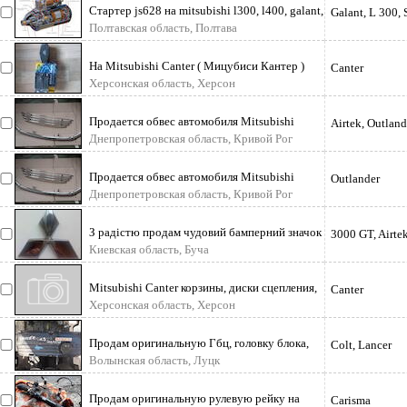
Стартер js628 на mitsubishi l300, l400, galant,
Galant, L 300, 
space wagon, hyundai lan
Полтавская область, Полтава
На Mitsubishi Canter ( Мицубиси Кантер )
Canter
Fe659 к-т колодок(8шт) дисковог
Херсонская область, Херсон
Продается обвес автомобиля Mitsubishi
Airtek, Outland
Outlander XL в отличном состоянии.
Днепропетровская область, Кривой Рог
Продается обвес автомобиля Mitsubishi
Outlander
Outlander XL в отличном состоянии.
Днепропетровская область, Кривой Рог
З радістю продам чудовий бамперний значок
3000 GT, Airtek
для Вашого авто Міцубіші будь-
Киевская область, Буча
Mitsubishi Canter корзины, диски сцепления,
Canter
выжимные и др. запчасти в
Херсонская область, Херсон
Продам оригинальную Гбц, головку блока,
Colt, Lancer
голову на Mitsubishi Lancer, Mit
Волынская область, Луцк
Продам оригинальную рулевую рейку на
Carisma