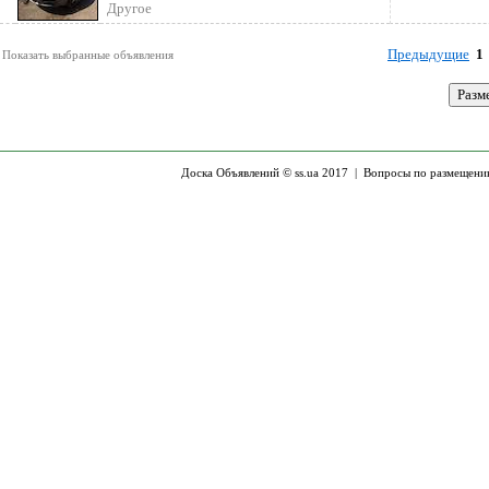
Машина объемом 2, 4 бензин коробка
Другое
Предыдущие
1
Показать выбранные объявления
Доска Объявлений © ss.ua 2017 |
Вопросы по размещени