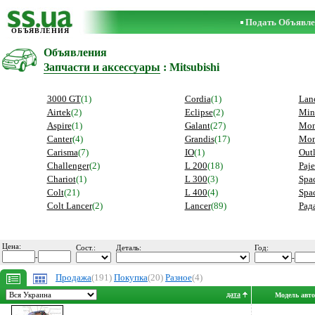
Подать Объявле
ОБЪЯВЛЕНИЯ
Объявления
Запчасти и аксессуары
: Mitsubishi
3000 GT
(1)
Cordia
(1)
Lan
Airtek
(2)
Eclipse
(2)
Min
Aspire
(1)
Galant
(27)
Mon
Canter
(4)
Grandis
(17)
Mon
Carisma
(7)
IO
(1)
Out
Challenger
(2)
L 200
(18)
Paje
Chariot
(1)
L 300
(3)
Spac
Colt
(21)
L 400
(4)
Spa
Colt Lancer
(2)
Lancer
(89)
Рад
Цена:
Сост.:
Деталь:
Год:
-
-
Продажа
(191)
Покупка
(20)
Разное
(4)
дата
Модель авто