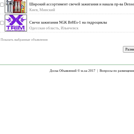
Широкий ассортимент свечей зажигания и накала пр-ва Denso
со склада в Киеве,
Киев, Минский
Свечи зажигания NGK Br8Es-1 на гидроциклы
Xlt800/gp800/xlt1200/gp1200/gp1300 Yamaha. То
Одесская область, Ильичевск
Показать выбранные объявления
Доска Объявлений © ss.ua 2017 |
Вопросы по размещени