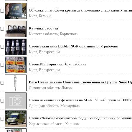
Обложка Smart Cover крепится с помощью специальных магн
легко синхронизирует
Киев, Беличи
Катушка рабочая
Киевская область, Борисполь
Свечи зажигания Bur6Et NGK оригинал. Б. У. рабочие
Киев, Воскресенка
Свечи NGK оригинал б. у. рабочие
Киев, Воскресенка
Beru Свеча накала Описание Свеча накала Группа None П
Beru Сила тока [A]
Львовская область, Львов
Свеча накаливания факельная на MAN F90 - 4 штуки за 1600 гр
01. 23. 34. 37
Донецкая область, Мариуполь
Свечи с/блоки амортизаторы подушки подшипники по миним
Харьковская область, Харьков