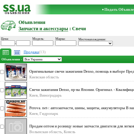
Подать Объявле
ОБЪЯВЛЕНИЯ
Объявления
Запчасти и аксессуары
: Свечи
Цена:
Модель:
Марка:
Местонахождение:
-
Продажа
(13)
Объявления -
Оригинальные свечи зажигания Denso, помощь в выборе Пре
вниманию оригиналь
Киевская область
Свечи зажигания Denso, пр-ва Японии. Оригинал. - Квалифи
подбор. Для кор
Киев, Виноградарь
Perova. net-: автозапчасти, шины, защиты, аккумуляторы В н
представлено
Киев, Гидропарк
Продам оптом и розницу новые запчасти двигателя для легко
коммерческих автомобилей:
Волынская область, Ковель