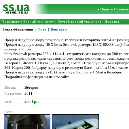
Подать Объявле
ОБЪЯВЛЕНИЯ
Транспорт
:
Водный транспорт
:
Другой водный транспорт
: Продают
Текст обьявления
|
Фото
|
Контакты
Продам надувную лодку резиновую, гребную и моторную оптом и в розниц
Продам надувную лодку ПВХ Intex Seahawk размеры 193Х108Х38 см (3 баллон
розница 250 грн.
Intex Seahawk размеры 236 х 114 x 41 см допустимая нагрузка до 200 кг, вес
продаже резиновая лодка надувная Стриж, лодка резиновая Зорька, лодка на
Ветерок 1, Иволга 1, Омега 1, 5, Омега 2, Омега 21 гребную. Можно прио
203, Нырок 206, байдарку надувную резиновую Ласточка 11 и 11м, а такж
Продам надувную лодку из ПВХ моторную Skif, Solar+, Skat и Колибри.
Подробная информация на нашем сайте
Ветерок
Модель:
2011
Год выпуска:
Цена:
250 Грн.
Фото: