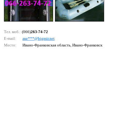
Тел. моб.:
(066)
263-74-72
E-mail:
аке***@bigmir.nеt
Место:
Ивано-Франковская область, Ивано-Франковск