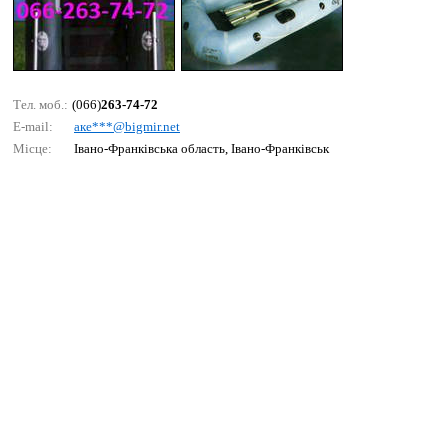
Тел. моб.:
(066)
263-74-72
E-mail:
аке***@bigmir.nеt
Місце:
Івано-Франківська область, Івано-Франківськ