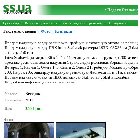
Подати Оголош
ОГОЛОШЕННЯ
Транспорт
:
Водний транспорт
:
Інший водний транспорт
: Продають
Текст оголошення
|
Фото
|
Контакти
Продам надувную лодку резиновую, гребную и моторную оптом и в розниц
Продам надувную лодку ПВХ Intex Seahawk размеры 193Х108Х38 см (3 баллон
розница 250 грн.
Intex Seahawk размеры 236 х 114 x 41 см допустимая нагрузка до 200 кг, вес
продаже резиновая лодка надувная Стриж, лодка резиновая Зорька, лодка на
Ветерок 1, Иволга 1, Омега 1, 5, Омега 2, Омега 21 гребную. Можно прио
203, Нырок 206, байдарку надувную резиновую Ласточка 11 и 11м, а такж
Продам надувную лодку из ПВХ моторную Skif, Solar+, Skat и Колибри.
Подробная информация на нашем сайте
Ветерок
Модель:
2011
Рік випуску:
Ціна:
250 Грн.
Фото: