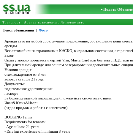
Подать Объявле
ОБЪЯВЛЕНИЯ
Транспорт
:
Аренда транспорта
:
Легковые авто
Текст обьявления
|
Фото
Аренда авто на любой срок, лучшее предложение, соотношение цена качеств
аренды.
Все автомобили застрахованы в КАСКО, в идеальном состоянии, с гарантие
Залог.
Оплату можно произвести картой Visa, MasterCard или без. нал с НДС, или 
При длительной аренде или раннем резервировании дополнительные скидки
Условия аренды:
стаж вождениям от 3 лет
возраст старше 21 года
Документы:
водительское удостоверение
паспорт
За более детальной информацией пожалуйста свяжитесь с нами.
Иван&Юлия&Игорь
(отдел продаж и работы с клиентами)
BOOKING Terms
Requirements for tenants:
- Age at least 21 years
- Driving experience of minimum 3 years