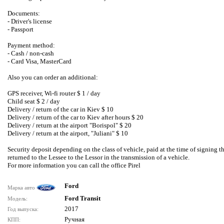
Documents:
- Driver's license
- Passport
Payment method:
- Cash / non-cash
- Card Visa, MasterCard
Also you can order an additional:
GPS receiver, Wi-fi router $ 1 / day
Child seat $ 2 / day
Delivery / return of the car in Kiev $ 10
Delivery / return of the car to Kiev after hours $ 20
Delivery / return at the airport "Borispol" $ 20
Delivery / return at the airport, "Juliani" $ 10
Security deposit depending on the class of vehicle, paid at the time of signing t
returned to the Lessee to the Lessor in the transmission of a vehicle.
For more information you can call the office Pirel
Ford
Марка авто
Ford Transit
Модель:
2017
Год выпуска:
Ручная
КПП: