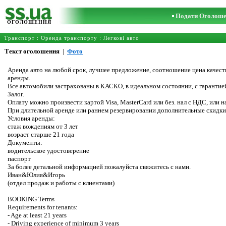
Подати Оголош
ОГОЛОШЕННЯ
Транспорт
:
Оренда транспорту
:
Легкові авто
Текст оголошення
|
Фото
Аренда авто на любой срок, лучшее предложение, соотношение цена качеств
аренды.
Все автомобили застрахованы в КАСКО, в идеальном состоянии, с гарантие
Залог.
Оплату можно произвести картой Visa, MasterCard или без. нал с НДС, или 
При длительной аренде или раннем резервировании дополнительные скидки
Условия аренды:
стаж вождениям от 3 лет
возраст старше 21 года
Документы:
водительское удостоверение
паспорт
За более детальной информацией пожалуйста свяжитесь с нами.
Иван&Юлия&Игорь
(отдел продаж и работы с клиентами)
BOOKING Terms
Requirements for tenants:
- Age at least 21 years
- Driving experience of minimum 3 years