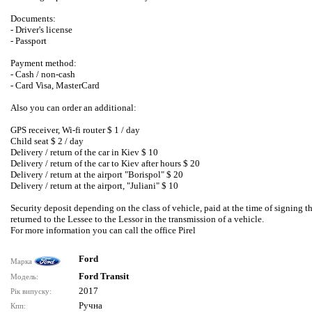
Documents:
- Driver's license
- Passport
Payment method:
- Cash / non-cash
- Card Visa, MasterCard
Also you can order an additional:
GPS receiver, Wi-fi router $ 1 / day
Child seat $ 2 / day
Delivery / return of the car in Kiev $ 10
Delivery / return of the car to Kiev after hours $ 20
Delivery / return at the airport "Borispol" $ 20
Delivery / return at the airport, "Juliani" $ 10
Security deposit depending on the class of vehicle, paid at the time of signing t
returned to the Lessee to the Lessor in the transmission of a vehicle.
For more information you can call the office Pirel
Ford
Марка
Ford Transit
Модель:
2017
Рік випуску:
Ручна
Кпп: