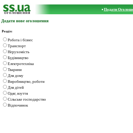
Подати Оголош
ОГОЛОШЕННЯ
Додати нове оголошення
Розділ:
Робота і бізнес
Транспорт
Нерухомість
Будівництво
Електротехніка
Тварини
Для дому
Виробництво, роботи
Для дітей
Одяг, взуття
Сільське господарство
Відпочинок