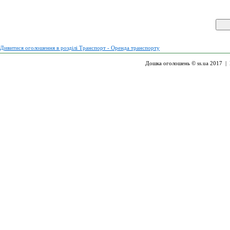
Дивитися оголошення в розділі Транспорт - Оренда транспорту
Дошка оголошень © ss.ua 2017 |