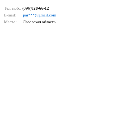
Тел. моб.:
(096)
828-66-12
E-mail:
раr***@gmаil.соm
Место:
Львовская область