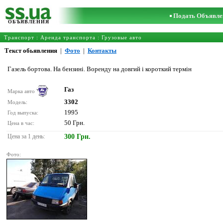
Подать Объявле
ОБЪЯВЛЕНИЯ
Транспорт
:
Аренда транспорта
:
Грузовые авто
Текст обьявления
|
Фото
|
Контакты
Газель бортова. На бензині. Воренду на довгий і короткий термін
Газ
Марка авто
3302
Модель:
1995
Год выпуска:
50 Грн.
Цена в час:
Цена за 1 день:
300 Грн.
Фото: