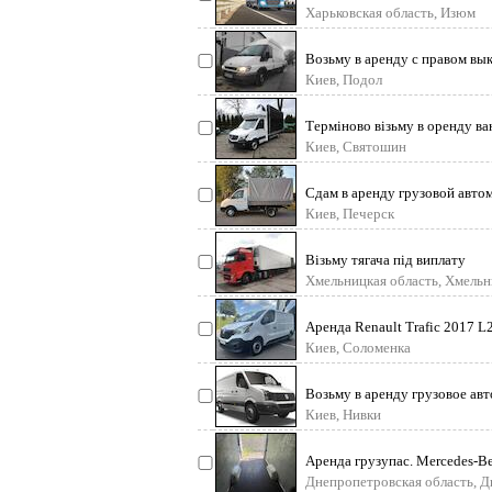
Харьковская область, Изюм
Возьму в аренду с правом выку
mercedes sprinter от 2003 г
Киев, Подол
Терміново візьму в оренду ва
вантажопідйомність до 5 тон 
Киев, Святошин
Сдам в аренду грузовой автом
тент 3/ 2 /1. 9; объём
Киев, Печерск
Візьму тягача під виплату
Хмельницкая область, Хмель
Аренда Renault Trafic 2017 
отсека: Длина 2800 Ширина
Киев, Соломенка
Возьму в аренду грузовое авто
Спринтер, Мастер. 3500 грн/
Киев, Нивки
Аренда грузупас. Mercedes-Be
Long Max 2008 рік. 5 мі
Днепропетровская область, 