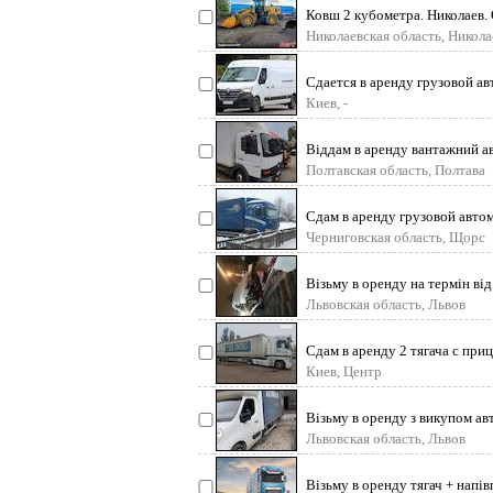
Ковш 2 кубометра. Николаев. 
Николаевская область, Никола
Сдается в аренду грузовой ав
месяц 20000грн. Водитель и
Киев, -
Віддам в аренду вантажний а
объем 4.3 рік випуску 20
Полтавская область, Полтава
Сдам в аренду грузовой авто
Черниговская область, Щорс
Візьму в оренду на термін від 
пландеку або евакуатор,
Львовская область, Львов
Сдам в аренду 2 тягача с при
Состояние хорошее - пол
Киев, Центр
Візьму в оренду з викупом ав
Львовская область, Львов
Візьму в оренду тягач + напів