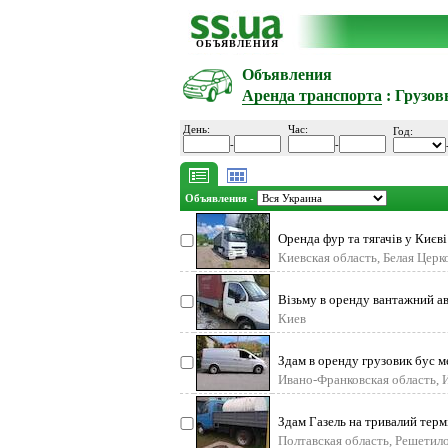
ОБЪЯВЛЕНИЯ
Объявления
Аренда транспорта
: Грузов
День:
Час:
Год:
-
-
Объявления -
Оренда фур та тягачів у Києві
Шукаєте надійну
Киевская область, Белая Церк
Візьму в оренду вантажний авто
Киев
Здам в оренду грузовик бус м
Ивано-Франковская область, 
Здам Газель на тривалий термі
Простий мотор 402. Об
Полтавская область, Решетил