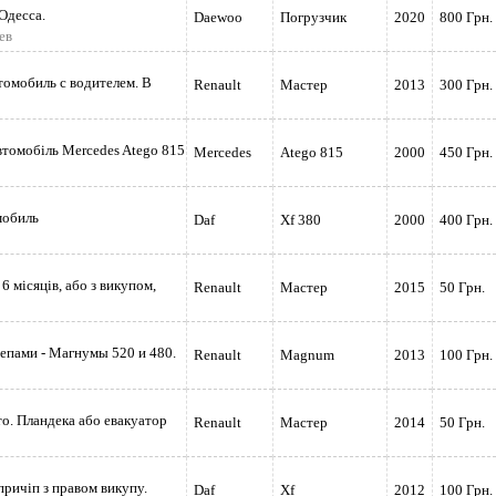
Одесса.
Daewoo
Погрузчик
2020
800 Грн.
ев
томобиль с водителем. В
Renault
Мастер
2013
300 Грн.
втомобіль Мercedes Atego 815
Mercedes
Atego 815
2000
450 Грн.
мобиль
Daf
Xf 380
2000
400 Грн.
6 місяців, або з викупом,
Renault
Мастер
2015
50 Грн.
цепами - Магнумы 520 и 480.
Renault
Magnum
2013
100 Грн.
то. Пландека або евакуатор
Renault
Мастер
2014
50 Грн.
причіп з правом викупу.
Daf
Xf
2012
100 Грн.