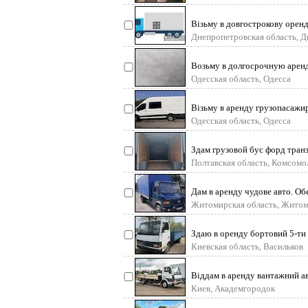
Візьму в довгострокову орен
п`ятитонну тентовану вантаж
Днепропетровская область, 
Возьму в долгосрочную арен
грузоподъёмностью 5 т. , во
Одесская область, Одесса
Візьму в аренду грузопасажир
Mercedes Sprinter aбо інші г
Одесская область, Одесса
Здам грузовой бус форд тран
Месяц 30 000 грн
Полтавская область, Комсомо
Дам в аренду чудове авто. Обє
вантажопідємнісь 4. 6т. Буда 
Житомирская область, Жито
Здаю в оренду бортовий 5-ти 
пасажири + водій. Гу
Киевская область, Васильков
Віддам в аренду вантажний ав
випуску 2008р, бортовий. Ва
Киев, Академгородок