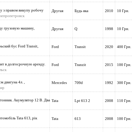
ду з правом викупу робочу
Другая
Будь яка
2010
10 Грн.
Днепропетровск
ду грузовую машину,
Другая
Q
1998
10 Грн.
зможно
ьский бус Ford Transit,
Ford
Transit
2020
400 Грн.
зит в долгосрочную аренду.
Ford
Tranzit
2015
100 Грн.
льск
м двигуна 4л. ,
Mercedes
709d
1992
300 Грн.
задн
мир
тонник. Акумулятор 12 В. Два
Tata
Lpt 613 2
2008
110 Грн.
томобіль Tata 613, рік
Tata
613
2008
100 Грн.
н