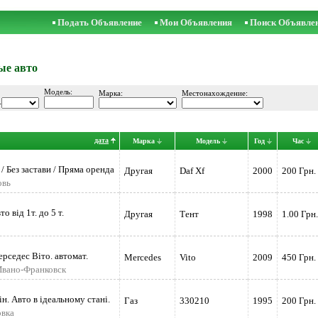
Подать Объявление
Мои Объявления
Поиск Объявле
ые авто
Модель:
Марка:
Местонахождение:
-
дата
Марка
Модель
Год
Час
 / Без застави / Пряма оренда
Другая
Daf Xf
2000
200 Грн.
овь
 від 1т. до 5 т.
Другая
Тент
1998
1.00 Грн.
ерседес Віто. автомат.
Mercedes
Vito
2009
450 Грн.
Ивано-Франковск
н. Авто в ідеальному стані.
Газ
330210
1995
200 Грн.
овка