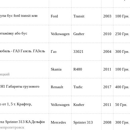
па бус ford transit или
Ford
Transit
2003
100 Грн.
нтажівку або бус
Volkswagen
Grafter
2010
250 Грн.
Будь я
обиль - ГАЗ Газель. ГАЗель
Газ
33021
2004
300 Грн.
Skania
R480
2011
100 Грн.
ницкий
L2H1 Габариты грузового
Renault
Trafic
2017
400 Грн.
 от 1, 5 т. Крафтер,
Volkswagen
Krafter
2011
50 Грн.
н
nz Sprinter 313 KA Дельфін
Mercedes
Sprinter 313
2008
300 Грн.
Днепропетровск