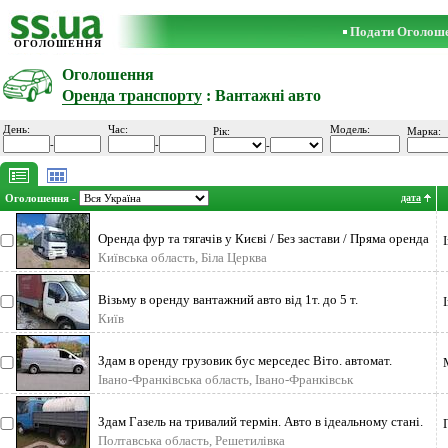
Подати Оголош
ОГОЛОШЕННЯ
Оголошення
Оренда транспорту
: Вантажні авто
День:
Час:
Модель:
Рік:
Марка:
-
-
-
Оголошення -
дата
Оренда фур та тягачів у Києві / Без застави / Пряма оренда
Шукаєте надійну
Київська область, Біла Церква
Візьму в оренду вантажний авто від 1т. до 5 т.
Київ
Здам в оренду грузовик бус мерседес Віто. автомат.
Івано-Франківська область, Івано-Франківськ
Здам Газель на тривалий термін. Авто в ідеальному стані.
Простий мотор 402. Об
Полтавська область, Решетилівка