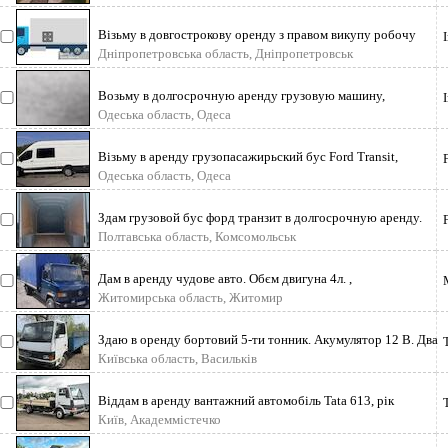
Візьму в довгострокову оренду з правом викупу робочу
п`ятитонну тентовану вантаж
Дніпропетровська область, Дніпропетровськ
Возьму в долгосрочную аренду грузовую машину,
грузоподъёмностью 5 т. , возможно
Одеська область, Одеса
Візьму в аренду грузопасажирьский бус Ford Transit,
Mercedes Sprinter aбо інші г
Одеська область, Одеса
Здам грузовой бус форд транзит в долгосрочную аренду.
Месяц 30 000 грн
Полтавська область, Комсомольськ
Дам в аренду чудове авто. Обєм двигуна 4л. ,
вантажопідємнісь 4. 6т. Буда задн
Житомирська область, Житомир
Здаю в оренду бортовий 5-ти тонник. Акумулятор 12 В. Два
пасажири + водій. Гу
Київська область, Васильків
Віддам в аренду вантажний автомобіль Tata 613, рік
випуску 2008р, бортовий. Ван
Київ, Академмістечко