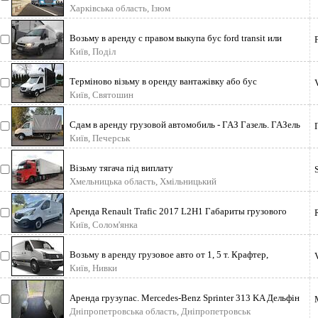
Харківська область, Ізюм
Возьму в аренду с правом выкупа бус ford transit или
mercedes sprinter от 2003 г
Київ, Поділ
Терміново візьму в оренду вантажівку або бус
вантажопідйомність до 5 тон Будь я
Київ, Святошин
Сдам в аренду грузовой автомобиль - ГАЗ Газель. ГАЗель
тент 3/ 2 /1. 9; объём
Київ, Печерськ
Візьму тягача під виплату
Хмельницька область, Хмільницький
Аренда Renault Trafic 2017 L2H1 Габариты грузового
отсека: Длина 2800 Ширина
Київ, Солом'янка
Возьму в аренду грузовое авто от 1, 5 т. Крафтер,
Спринтер, Мастер. 3500 грн/н
Київ, Нивки
Аренда грузупас. Mercedes-Benz Sprinter 313 KA Дельфін
Long Max 2008 рік. 5 мі
Дніпропетровська область, Дніпропетровськ