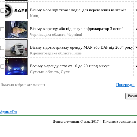
Візьму в оренду тягач з водіє, для перевезення вантажів
Україна - Польща
Київ, --
Візьму в оренду або під викуп рефрижиратор 3 осний
Чернівці. Порядність гаранту
Чернівецька область, Чернівці
Візьму в довготривалу оренду MAN або DAF від 2004 року.
Розгляну будь які варіан
Кіровоградська область, Інше
Возьму в аренду авто от 10 до 20 т под выкуп
Сумська область, Суми
Попередні
Показати вибрані оголошення
Архів об'яв
Дошка оголошень © ss.ua 2017 |
Питання з розміщення