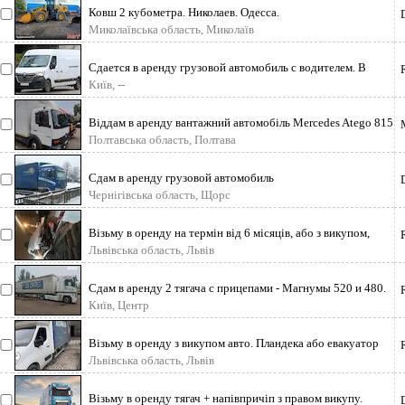
Ковш 2 кубометра. Николаев. Одесса.
Миколаївська область, Миколаїв
Сдается в аренду грузовой автомобиль с водителем. В
месяц 20000грн. Водитель и
Київ, --
Віддам в аренду вантажний автомобіль Мercedes Atego 815
объем 4.3 рік випуску 20
Полтавська область, Полтава
Сдам в аренду грузовой автомобиль
Чернігівська область, Щорс
Візьму в оренду на термін від 6 місяців, або з викупом,
пландеку або евакуатор,
Львівська область, Львів
Сдам в аренду 2 тягача с прицепами - Магнумы 520 и 480.
Состояние хорошее - пол
Київ, Центр
Візьму в оренду з викупом авто. Пландека або евакуатор
Львівська область, Львів
Візьму в оренду тягач + напівпричіп з правом викупу.