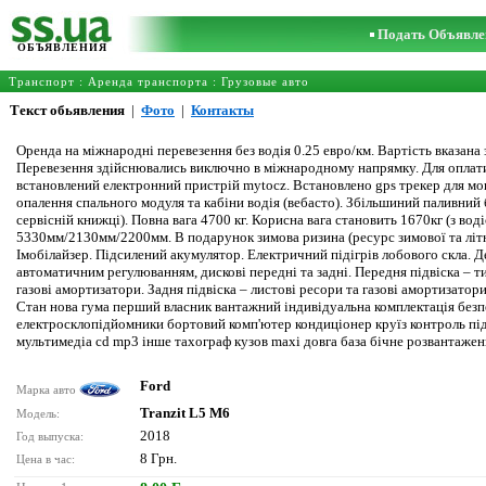
Подать Объявле
ОБЪЯВЛЕНИЯ
Транспорт
:
Аренда транспорта
:
Грузовые авто
Текст обьявления
|
Фото
|
Контакты
Оренда на міжнародні перевезення без водія 0.25 евро/км. Вартість вказана
Перевезення здійснювались виключно в міжнародному напрямку. Для оплати д
встановлений електронний пристрій mytocz. Встановлено gps трекер для мо
опалення спального модуля та кабіни водія (вебасто). Збільшиний паливний б
сервісній книжці). Повна вага 4700 кг. Корисна вага становить 1670кг (з вод
5330мм/2130мм/2200мм. В подарунок зимова ризина (ресурс зимової та літнь
Імобілайзер. Підсилений акумулятор. Електричний підігрів лобового скла. Де
автоматичним регулюванням, дискові передні та задні. Передня підвіска – т
газові амортизатори. Задня підвіска – листові ресори та газові амортизатори
Стан нова гума перший власник вантажний індивідуальна комплектація безп
електросклопiдйомники бортовий комп'ютер кондиціонер круїз контроль піді
мультимедіа cd mp3 інше тахограф кузов maxi довга база бічне розвантаже
Ford
Марка авто
Tranzit L5 M6
Модель:
2018
Год выпуска:
8 Грн.
Цена в час: