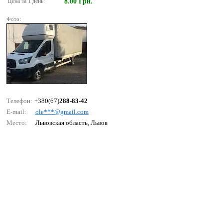
Цена за 1 день:
8.00 Грн.
Фото:
Телефон:
+380(67)
288-83-42
E-mail:
оlе***@gmаil.соm
Место:
Львовская область, Львов