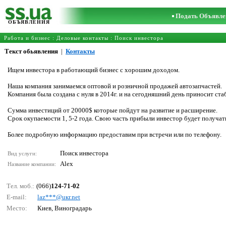
Подать Объявле
ОБЪЯВЛЕНИЯ
Работа и бизнес
:
Деловые контакты
:
Поиск инвестора
Текст обьявления
|
Контакты
Ищем инвестора в работающий бизнес с хорошим доходом.
Наша компания занимаемся оптовой и розничной продажей автозапчастей.
Компания была создана с нуля в 2014г. и на сегодняшний день приносит ст
Сумма инвестиций от 20000$ которые пойдут на развитие и расширение.
Срок окупаемости 1, 5-2 года. Свою часть прибыли инвестор будет получат
Более подробную информацию предоставим при встречи или по телефону.
Поиск инвестора
Вид услуги:
Alex
Название компании:
Тел. моб.:
(066)
124-71-02
E-mail:
lаz***@uкr.nеt
Место:
Киев, Виноградарь